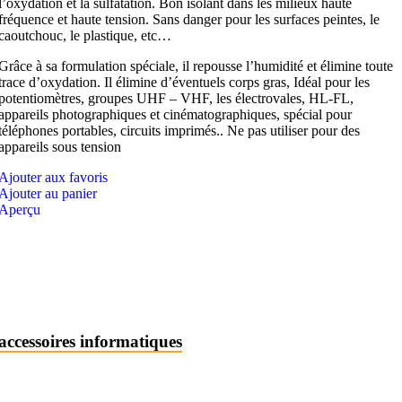
l’oxydation et la sulfatation. Bon isolant dans les milieux haute
fréquence et haute tension. Sans danger pour les surfaces peintes, le
caoutchouc, le plastique, etc…
Grâce à sa formulation spéciale, il repousse l’humidité et élimine toute
trace d’oxydation. Il élimine d’éventuels corps gras, Idéal pour les
potentiomètres, groupes UHF – VHF, les électrovales, HL-FL,
appareils photographiques et cinématographiques, spécial pour
téléphones portables, circuits imprimés.. Ne pas utiliser pour des
appareils sous tension
Ajouter aux favoris
Ajouter au panier
Aperçu
accessoires informatiques