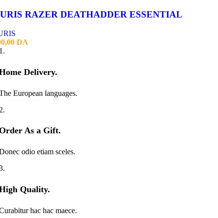
URIS RAZER DEATHADDER ESSENTIAL
URIS
00,00
DA
1.
Home Delivery.
The European languages.
2.
Order As a Gift.
Donec odio etiam sceles.
3.
High Quality.
Curabitur hac hac maece.