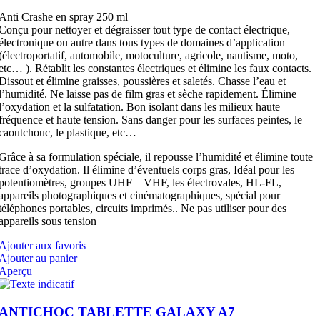
Anti Crashe en spray 250 ml
Conçu pour nettoyer et dégraisser tout type de contact électrique,
électronique ou autre dans tous types de domaines d’application
(électroportatif, automobile, motoculture, agricole, nautisme, moto,
etc… ). Rétablit les constantes électriques et élimine les faux contacts.
Dissout et élimine graisses, poussières et saletés. Chasse l’eau et
l’humidité. Ne laisse pas de film gras et sèche rapidement. Élimine
l’oxydation et la sulfatation. Bon isolant dans les milieux haute
fréquence et haute tension. Sans danger pour les surfaces peintes, le
caoutchouc, le plastique, etc…
Grâce à sa formulation spéciale, il repousse l’humidité et élimine toute
trace d’oxydation. Il élimine d’éventuels corps gras, Idéal pour les
potentiomètres, groupes UHF – VHF, les électrovales, HL-FL,
appareils photographiques et cinématographiques, spécial pour
téléphones portables, circuits imprimés.. Ne pas utiliser pour des
appareils sous tension
Ajouter aux favoris
Ajouter au panier
Aperçu
ANTICHOC TABLETTE GALAXY A7