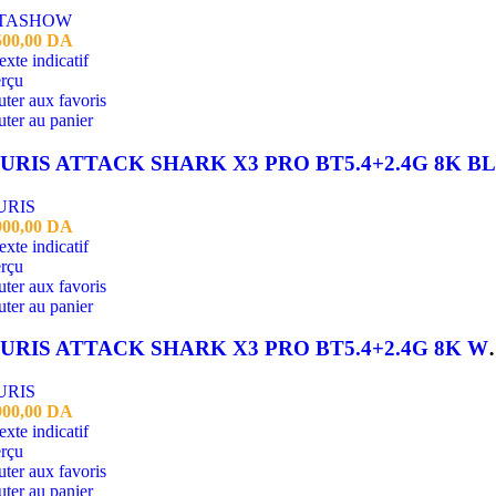
TASHOW
500,00
DA
rçu
ter aux favoris
ter au panier
URIS
900,00
DA
rçu
ter aux favoris
ter au panier
SOURIS ATTACK SH
URIS
900,00
DA
rçu
ter aux favoris
ter au panier