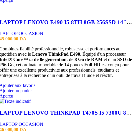
Aperçu
LAPTOP LENOVO E490 I5-8TH 8GB 256SSD 14″FHD
LAPTOP OCCASION
45 000,00
DA
Combinez fiabilité professionnelle, robustesse et performances au
quotidien avec le
Lenovo ThinkPad E490
. Équipé d'un processeur
Intel® Core™ i5 de 8e génération
, de
8 Go de RAM
et d'un
SSD de
256 Go
, cet ordinateur portable de 14 pouces
Full HD
est conçu pour
offrir une excellente productivité aux professionnels, étudiants et
entreprises à la recherche d'un outil de travail fluide et réactif.
Ajouter aux favoris
Ajouter au panier
Aperçu
LAPTOP LENOVO THINKPAD T470S I5 7300U 8GB 256 SSD 4 FHD
LAPTOP OCCASION
46 000,00
DA