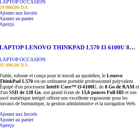
LAPTOP OCCASION
29 000,00
DA
Ajouter aux favoris
Ajouter au panier
Aperçu
LAPTOP LENOVO THINKPAD L570 I3 6100U 8GB 128 SSD 15.6 FHD
LAPTOP OCCASION
35 000,00
DA
Fiable, robuste et conçu pour le travail au quotidien, le
Lenovo
ThinkPad L570
est un ordinateur portable professionnel polyvalent.
Équipé d'un processeur
Intel® Core™ i3-6100U
, de
8 Go de RAM
et
d'un
SSD de 128 Go
, son grand écran de
15,6 pouces Full HD
et son
pavé numérique intégré offrent une excellente ergonomie pour les
travaux de bureautique, la gestion administrative et la navigation Web.
Ajouter aux favoris
Ajouter au panier
Aperçu