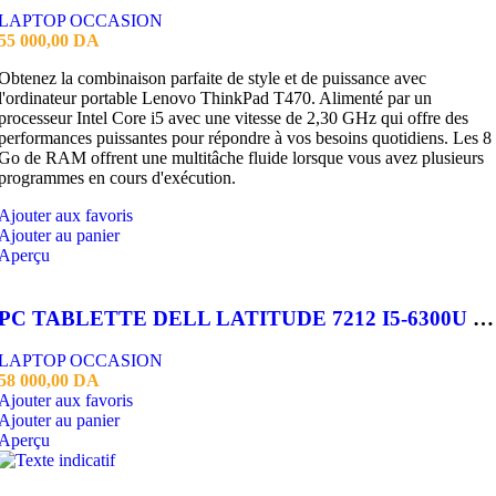
LAPTOP OCCASION
55 000,00
DA
Obtenez la combinaison parfaite de style et de puissance avec
l'ordinateur portable Lenovo ThinkPad T470. Alimenté par un
processeur Intel Core i5 avec une vitesse de 2,30 GHz qui offre des
performances puissantes pour répondre à vos besoins quotidiens. Les 8
Go de RAM offrent une multitâche fluide lorsque vous avez plusieurs
programmes en cours d'exécution.
Ajouter aux favoris
Ajouter au panier
Aperçu
PC TABLETTE DELL LATITUDE 7212 I5-6300U 8GB 256SSD 12.5″
LAPTOP OCCASION
58 000,00
DA
Ajouter aux favoris
Ajouter au panier
Aperçu