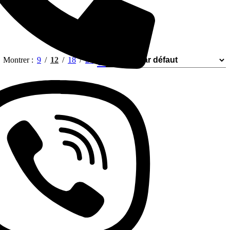
Montrer
9
12
18
24