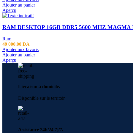
Ajouter au panier
Aperçu
RAM DESKTOP 16GB DDR5 5600 MHZ MAGMA
Ram
49 000,00
DA
Ajouter aux favoris
Ajouter au panier
Aperçu
Livraison à domicile.
Disponible sur le territoir
Assistance 24h/24 7j/7.