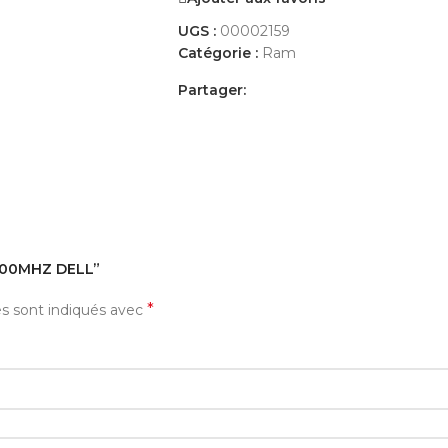
UGS :
00002159
Catégorie :
Ram
Partager:
AVIS (0)
PAYEMENT ET LIVRAISON
4800MHZ DELL”
*
es sont indiqués avec