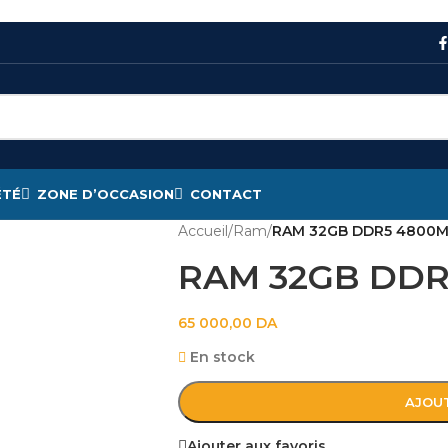
ÉTÉ
ZONE D’OCCASION
CONTACT
Accueil
/
Ram
/
RAM 32GB DDR5 4800M
RAM 32GB DDR
65 000,00
DA
En stock
AJOUT
Ajouter aux favoris