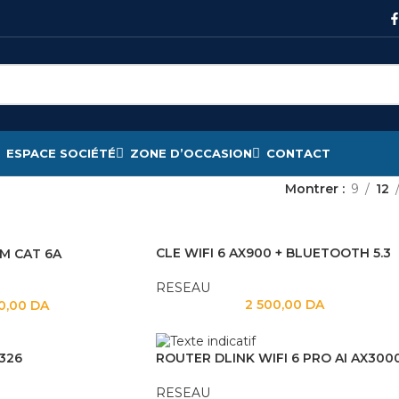
ESPACE SOCIÉTÉ
ZONE D’OCCASION
CONTACT
Montrer
9
12
CLE WIFI 6 AX900 + BLUETOOTH 5.3
M CAT 6A
RESEAU
2 500,00
DA
0,00
DA
 326
RESEAU