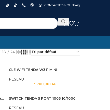
CONTACTEZ-NOUS
FAQ
18
24
CLE WIFI TENDA W311 MINI
RESEAU
3 700,00
DA
SWITCH TENDA 5 PORT 1005 10/1000
ROUTER DLINK WIFI 6 PRO AI AX3000 DIR X3010
RESEAU