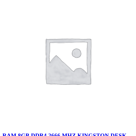
RAM 8GB DDR4 2666 MHZ KINGSTON DESKTOP