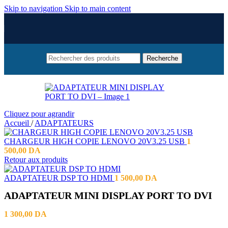
Skip to navigation
Skip to main content
Recherche
Cliquez pour agrandir
Accueil
/
ADAPTATEURS
CHARGEUR HIGH COPIE LENOVO 20V3.25 USB
1
500,00
DA
Retour aux produits
ADAPTATEUR DSP TO HDMI
1 500,00
DA
ADAPTATEUR MINI DISPLAY PORT TO DVI
1 300,00
DA