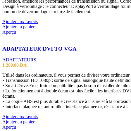
l'abrasion, améliore les performances de transmission du signal. Cord
Design à verrouillage : le connecteur DisplayPort à verrouillage fourni
bouton de déverrouillage et retirez-le facilement.
Ajouter aux favoris
Ajouter au panier
Aperçu
ADAPTATEUR DVI TO VGA
ADAPTATEURS
1 200,00
DA
Utilisé dans les ordinateurs, il vous permet de diviser votre ordinate
• Transmission HD 1080p : sortie de signal analogique haute définition
• Smart Drive-Free, forte compatibilité : pas besoin d'installer de pi
• Le fonctionnement à double écran est plus facile : les interfaces 
écrans.
• La coque ABS est plus durable : résistance à l'usure et à la corrosion
• Interface plaquée or, antirouille : interface plaquée or, résistance à l
Ajouter aux favoris
Ajouter au panier
Aperçu