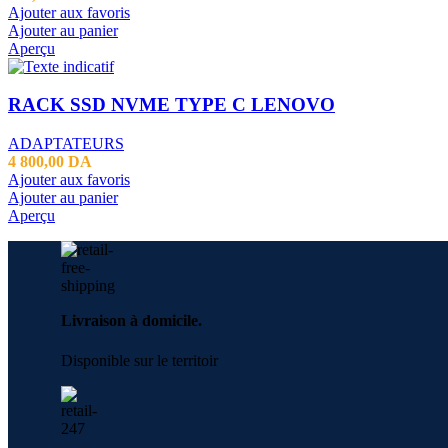
Ajouter aux favoris
Ajouter au panier
Aperçu
RACK SSD NVME TYPE C LENOVO
ADAPTATEURS
4 800,00
DA
Ajouter aux favoris
Ajouter au panier
Aperçu
Livraison à domicile.
Disponible sur le territoir