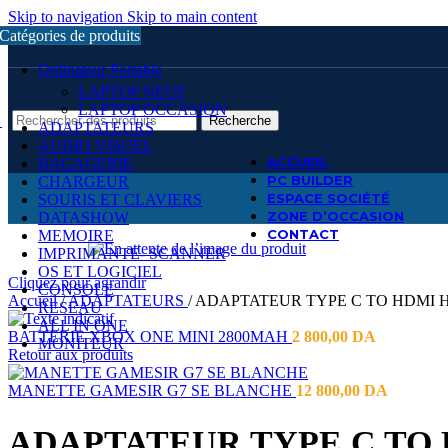
Skip to navigation
Skip to main content
Catégories de produits
Ordinateur Portable
LAPTOP NEUF
LAPTOP OCCASION
Recherche
ADAPTATEURS
AUDIO VISUEL
ACCUEIL
BAGAGERIE
PC BUILDER
CHARGEUR
ESPACE SOCIÉTÉ
SOURIS ET CLAVIERS
ZONE D’OCCASION
DATASHOW
CONTACT
MEMOIRE
IMPRIMANTE- SCANNER
OS ET LOGICIEL
Cliquez pour agrandir
CONSOLE
Accueil
/
ADAPTATEURS
/
ADAPTATEUR TYPE C TO HDMI H
RESEAU
ALL IN ONE
BATTERIE XBOX ONE MINI 2800MAH
2 800,00
DA
MONITEUR
Retour aux produits
MANETTE GAMESIR G7 SE BLANCHE
12 800,00
DA
ADAPTATEUR TYPE C TO 