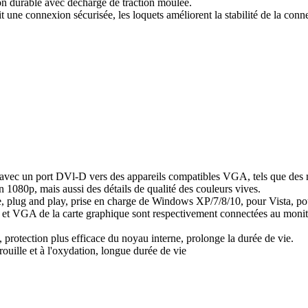
on durable avec décharge de traction moulée.
t une connexion sécurisée, les loquets améliorent la stabilité de la conn
ur avec un port DVl-D vers des appareils compatibles VGA, tels que des 
 1080p, mais aussi des détails de qualité des couleurs vives.
lote, plug and play, prise en charge de Windows XP/7/8/10, pour Vista, p
DVl et VGA de la carte graphique sont respectivement connectées au mo
, protection plus efficace du noyau interne, prolonge la durée de vie.
a rouille et à l'oxydation, longue durée de vie