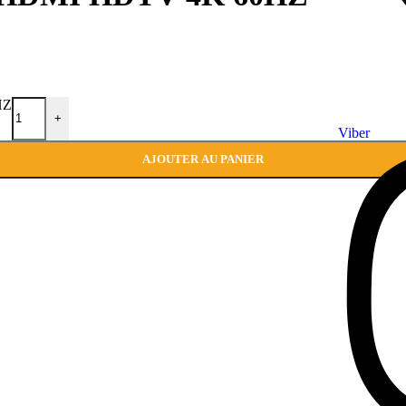
HZ
+
Viber
AJOUTER AU PANIER