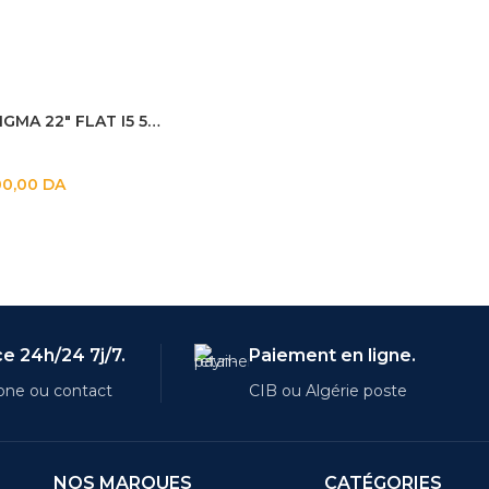
PC ALL IN ONE ENIGMA 22″ FLAT I5 5EM GNR / 4GB / 128GB SSD
00,00
DA
e 24h/24 7j/7.
Paiement en ligne.
one ou contact
CIB ou Algérie poste
NOS MARQUES
CATÉGORIES