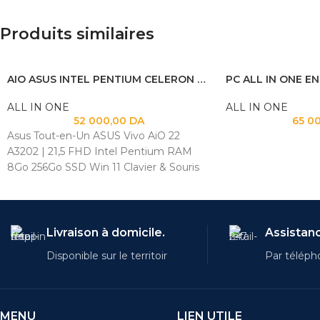
Produits similaires
AIO ASUS INTEL PENTIUM CELERON 8GB 256GB SSD 22″
ALL IN ONE
ALL IN ONE
52 000,00
DA
65 0
Asus Tout-en-Un ASUS Vivo AiO 22
A3202 | 21,5 FHD Intel Pentium RAM
8Go 256Go SSD Win 11 Clavier & Souris
Livraison à domicile.
Assistanc
Disponible sur le territoir
Par téléph
MENU
LIEN UTILE