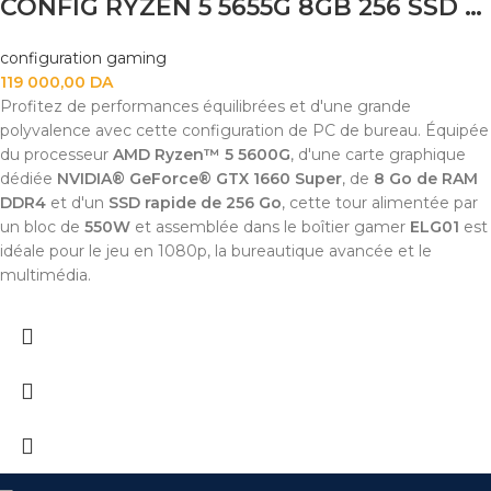
CONFIG RYZEN 5 5655G 8GB 256 SSD GTX 1660 PSU MAGMA 550W CASE MAGMA ELG01 MB A520
configuration gaming
119 000,00
DA
Profitez de performances équilibrées et d'une grande
polyvalence avec cette configuration de PC de bureau. Équipée
du processeur
AMD Ryzen™ 5 5600G
, d'une carte graphique
dédiée
NVIDIA® GeForce® GTX 1660 Super
, de
8 Go de RAM
DDR4
et d'un
SSD rapide de 256 Go
, cette tour alimentée par
un bloc de
550W
et assemblée dans le boîtier gamer
ELG01
est
idéale pour le jeu en 1080p, la bureautique avancée et le
multimédia.