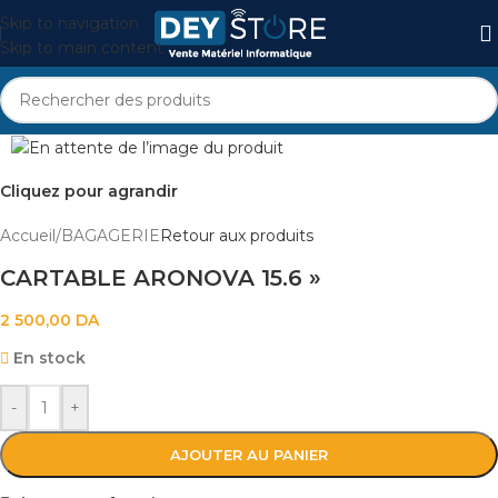
Skip to navigation
Skip to main content
Cliquez pour agrandir
Accueil
/
BAGAGERIE
Retour aux produits
CARTABLE ARONOVA 15.6 »
2 500,00
DA
En stock
-
+
AJOUTER AU PANIER