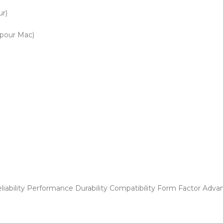
ur)
 pour Mac)
liability Performance Durability Compatibility Form Factor Adva