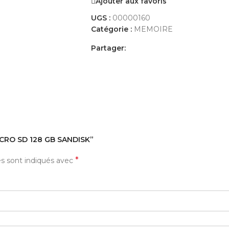
Ajouter aux favoris
UGS :
00000160
Catégorie :
MEMOIRE
Partager:
AVIS (0)
PAYEMENT ET LIVRAISON
MICRO SD 128 GB SANDISK”
*
es sont indiqués avec