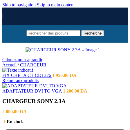
Skip to navigation
Skip to main content
Recherche
Cliquez pour agrandir
Accueil
/
CHARGEUR
FIX CHETA CT CDI 326
1 950,00
DA
Retour aux produits
ADAPTATEUR DVI TO VGA
1 200,00
DA
CHARGEUR SONY 2.3A
2 000,00
DA
En stock