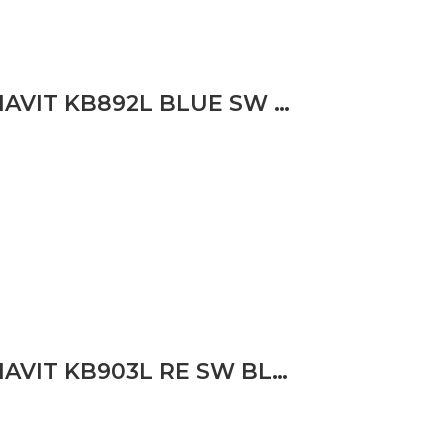
CLAVIER GAMENOTE MECANIQUE BY HAVIT KB892L BLUE SW 75%
CLAVIER GAMENOTE MECANIQUE BY HAVIT KB903L RE SW BLACK