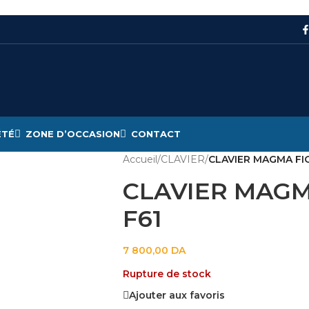
ÉTÉ
ZONE D’OCCASION
CONTACT
Accueil
/
CLAVIER
/
CLAVIER MAGMA FI
CLAVIER MAGM
F61
7 800,00
DA
Rupture de stock
Ajouter aux favoris