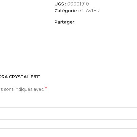
UGS :
00001910
Catégorie :
CLAVIER
Partager:
AVIS (0)
PAYEMENT ET LIVRAISON
IORA CRYSTAL F61”
*
es sont indiqués avec