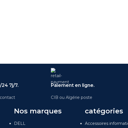
24 7j/7.
Paiement en ligne.
contact
CIB ou Algérie poste
Nos marques
catégories
DELL
Accessoires informat