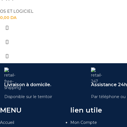
OS ET LOGICIEL
0,00
DA
Livraison à domicile.
Assistance 24h/
Disponible sur le territoir
Par téléphone ou 
MENU
lien utile
Accueil
Mon Compte