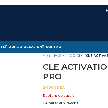
ÉTÉ
ZONE D’OCCASION
CONTACT
Accueil
/
OS ET LOGICIEL
/
CLE ACTIVA
CLE ACTIVATI
PRO
2 000,00
DA
Rupture de stock
Ajouter aux favoris