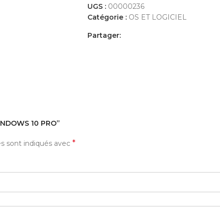
UGS :
00000236
Catégorie :
OS ET LOGICIEL
Partager:
AVIS (0)
PAYEMENT ET LIVRAISON
 WINDOWS 10 PRO”
*
es sont indiqués avec