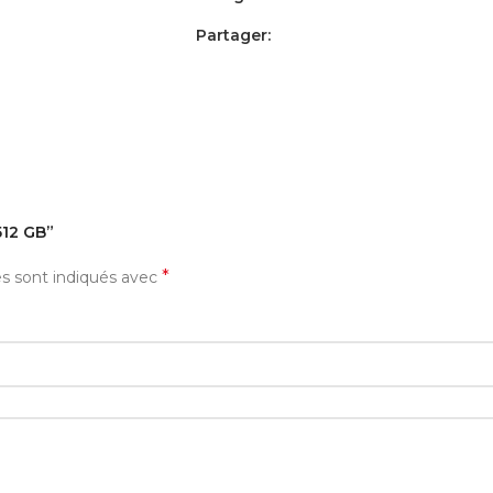
Partager:
AVIS (0)
PAYEMENT ET LIVRAISON
512 GB”
*
es sont indiqués avec