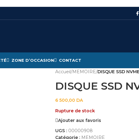
ÉTÉ
ZONE D’OCCASION
CONTACT
Accueil
/
MEMOIRE
/
DISQUE SSD NVME
DISQUE SSD NV
6 500,00
DA
Rupture de stock
Ajouter aux favoris
UGS :
00000908
Catégorie :
MEMOIRE