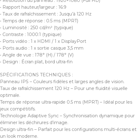
• Résolution du panneau : 1920×1080 (Full HD)
• Rapport hauteur/largeur : 16:9
• Taux de rafraîchissement : Jusqu’à 120 Hz
• Temps de réponse : 0.5 ms (MPRT)
• Luminosité : 250 cd/m² (typique)
• Contraste : 1000:1 (typique)
• Ports vidéo : 1 x HDMI / 1 x DisplayPort
• Ports audio : 1 x sortie casque 3,5 mm
• Angle de vue : 178° (H) / 178° (V)
• Design : Écran plat, bord ultra-fin
SPÉCIFICATIONS TECHNIQUES :
Panneau IPS – Couleurs fidèles et larges angles de vision.
Taux de rafraîchissement 120 Hz – Pour une fluidité visuelle
optimale.
Temps de réponse ultra-rapide 0.5 ms (MPRT) – Idéal pour les
jeux compétitifs.
Technologie Adaptive Sync – Synchronisation dynamique pour
éliminer les déchirures d’image.
Design ultra-fin – Parfait pour les configurations multi-écrans et
un look moderne.