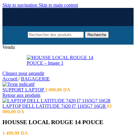
Skip to navigation
Skip to main content
Recherche
Vendu
Cliquez pour agrandir
Accueil
/
BAGAGERIE
SUPPORT LAPTOP
2 000,00
DA
Retour aux produits
LAPTOP DELL LATITUDE 7420 I7 1165G7 16GB
83
000,00
DA
HOUSSE LOCAL ROUGE 14 POUCE
1 499,99
DA