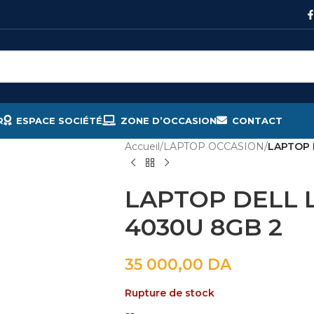
R
ESPACE SOCIÉTÉ
ZONE D’OCCASION
CONTACT
Accueil
/
LAPTOP OCCASION
/
LAPTOP 
LAPTOP DELL L
4030U 8GB 2
35 000,00
DA
Rupture de stock