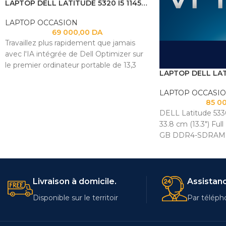
LAPTOP DELL LATITUDE 5320 I5 1145G7 16GB
LAPTOP OCCASION
69 000,00
DA
Travaillez plus rapidement que jamais
avec l'IA intégrée de Dell Optimizer sur
le premier ordinateur portable de 13,3
pouces à utiliser des bioplastiques
provenant d'arbres dans sa conception.
LAPTOP OCCASI
Cet ordinateur portable évolutif est doté
85 0
d'un écran plus lumineux avec
DELL Latitude 533
ComfortView Plus, d'une autonomie de
33.8 cm (13.3") Full
batterie prolongée et d'un réveil et d'un
GB DDR4-SDRAM 5
verrouillage sans contact avec
(802.11ax) Windows
ExpressSign- dans. Configurable comme
ordinateur portable ou 2-en-1.
Livraison à domicile.
Assistanc
Disponible sur le territoir
Par téléph