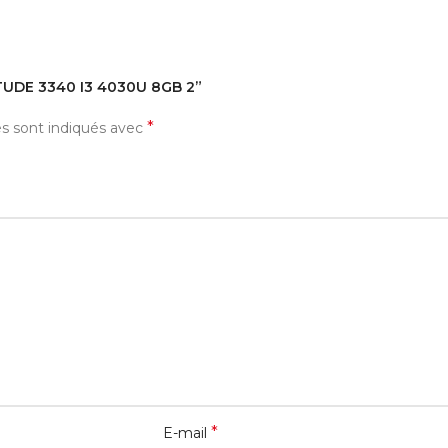
TITUDE 3340 I3 4030U 8GB 2”
*
es sont indiqués avec
*
E-mail