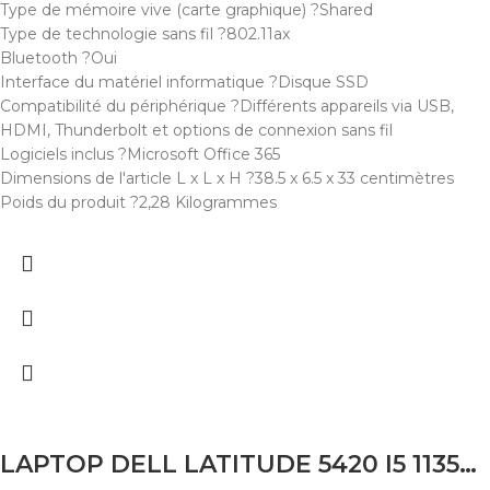
Type de mémoire vive (carte graphique) ?Shared
Type de technologie sans fil ?802.11ax
Bluetooth ?Oui
Interface du matériel informatique ?Disque SSD
Compatibilité du périphérique ?Différents appareils via USB,
HDMI, Thunderbolt et options de connexion sans fil
Logiciels inclus ?Microsoft Office 365
Dimensions de l'article L x L x H ?38.5 x 6.5 x 33 centimètres
Poids du produit ?2,28 Kilogrammes
LAPTOP DELL LATITUDE 5420 I5 1135G7 16GB 256SSD 14″ FHD TACTILE