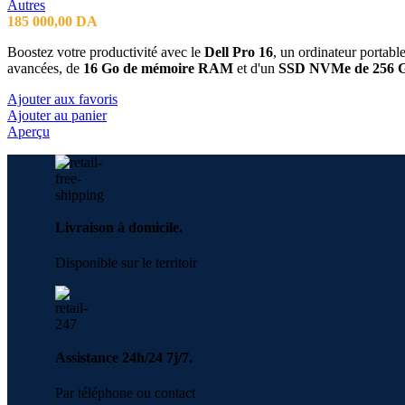
Autres
185 000,00
DA
Boostez votre productivité avec le
Dell Pro 16
, un ordinateur portab
avancées, de
16 Go de mémoire RAM
et d'un
SSD NVMe de 256 
Ajouter aux favoris
Ajouter au panier
Aperçu
Livraison à domicile.
Disponible sur le territoir
Assistance 24h/24 7j/7.
Par téléphone ou contact