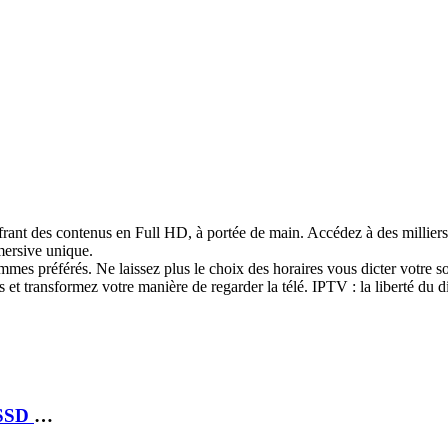
rant des contenus en Full HD, à portée de main. Accédez à des milliers 
mersive unique.
mmes préférés. Ne laissez plus le choix des horaires vous dicter votre so
et transformez votre manière de regarder la télé. IPTV : la liberté du d
LAPTOP DELL PRO 16 ULTRA 5 235U 16GB 256 SSD 16 FHD+