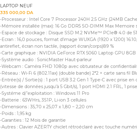
LAPTOP NEUF
335 000,00
DA
-Processeur : Intel Core 7 Processor 240H 2.5 GHz (24MB Cache, 
-Mémoire installée (max): 16 Go DDR5 SO-DIMM Max Memoire s
-Espace de stockage : Disque SSD M.2 NVMe™ PCIe® 4.0 de 5
-Ecran : 16,0 pouces, format d’image WUXGA (1920 x 1200) 16:10
antireflet, écran non tactile, (rapport écran/corps)89 %
-Carte graphique : NVIDIA GeForce RTX 5060 Laptop GPU 8GB 
-Système audio : SonicMaster Haut-parleur
-Webcam : Caméra FHD 1080p avec obturateur de confidentiali
-Réseau : Wi-Fi 6 (802.11ax) (double bande) 2*2 + carte sans fil B
-Entrée(s) / Sortie(s) : 1 port USB 3.2 Gen 1 Type-C avec prise en
(vitesse de données jusqu’à 5 Gbit/s), 1 port HDMI 2.1 FRL, 1 pr
-Systéme d/’exploitation : Windows 11 Pro
-Batterie : 63WHrs, 3S1P, Li-ion 3 cellules
-Dimensions : 35,70 x 25,07 x 1,80 ~ 2,20 cm
-Poids : 1,95 kg
-Garanties : 12 Mois de garantie
-Autres : Clavier AZERTY chiclet rétroéclairé avec touche numér