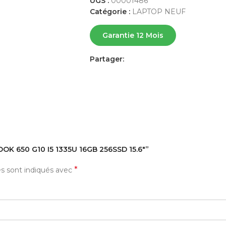
UGS :
00001486
Catégorie :
LAPTOP NEUF
Garantie 12 Mois
Partager:
AVIS (0)
PAYEMENT ET LIVRAISON
OOK 650 G10 I5 1335U 16GB 256SSD 15.6″”
*
es sont indiqués avec