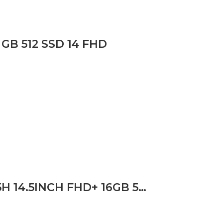
GB 512 SSD 14 FHD
LAPTOP DELL XPS 14 9440 ULTRA 7 155H 14.5INCH FHD+ 16GB 512GB SSD 6 CELL WLAN BACKLIT KB W11P 1YPS