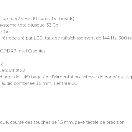
up to 5.2 GHz, 10 cores, 16 Threads)
ysteme totale jusqua :32 Go
12 Go
, rétroéclairé par LED, taux de rafraîchissement de 144 Hz, 300
GDDR7 Intel Graphics
té
luetooth® 5.3
 charge de l’affichage / de l’alimentation (vitesse de données jus
ise audio combinée 3,5 mm, 1 entrée CC
ique, course des touches de 1,5 mm, pavé tactile de précision