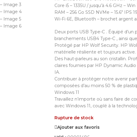
Core i5 – 1335U / jusqu’à 4.6 GHz – Win 
RAM – 256 Go SSD NVMe – 15.6″ IPS 192
Wi-Fi 6E, Bluetooth – brochet argent al
Deux ports USB Type-C . Équipé d’un p
branchements USB4 Type-C , ainsi que
Protégé par HP Wolf Security. HP Wolf
matérielle résiliente et toujours active.
Des haut-parleurs au son cristallin. 
claires fournies par HP Dynamic Audio e
IA.
Contribuer à protéger notre avenir par
composées d’au moins 50 % de plastiq
Windows 11
Travaillez n’importe où sans faire de c
avec Windows 11, couplé à la technolog
Rupture de stock
Ajouter aux favoris