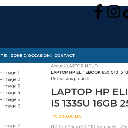
ÉTÉ
ZONE D’OCCASION
CONTACT
Accueil
/
LAPTOP NEUF
/
LAPTOP HP ELITEBOOK 650 G10 I5 13
Retour aux produits
LAPTOP HP EL
I5 1335U 16GB 2
175 000,00
DA
HP EliteBook 650 G10 Notebook – Conc