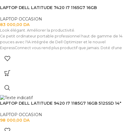
LAPTOP DELL LATITUDE 7420 I7 1165G7 16GB
LAPTOP OCCASION
83 000,00
DA
Look élégant. Améliorer la productivité.
Ce petit ordinateur portable professionnel haut de gamme de 14
pouces avec l'IA intégrée de Dell Optimizer et le nouvel
ExpressConnect vous rend plus productif que jamais. Doté d'une
caméra FHD, d'un écran 4K ou FHD encore plus lumineux avec
ComfortView Plus, de haut-parleurs améliorés et d'un système audio
intelligent. Configurable comme ordinateur portable ou 2-en-1.
LAPTOP DELL LATITUDE 9420 I7 1185G7 16GB 512SSD 14″
LAPTOP OCCASION
98 000,00
DA