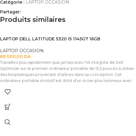
Catégorie :
LAPTOP OCCASION
Partager:
Produits similaires
LAPTOP DELL LATITUDE 5320 I5 1145G7 16GB
LAPTOP OCCASION
69 000,00
DA
Travaillez plus rapidement que jamais avec l'IA intégrée de Dell
Optimizer sur le premier ordinateur portable de 13,3 pouces à utiliser
des bioplastiques provenant d'arbres dans sa conception. Cet
ordinateur portable évolutif est doté d'un écran plus lumineux avec
ComfortView Plus, d'une autonomie de batterie prolongée et d'un
réveil et d'un verrouillage sans contact avec ExpressSign- dans.
Configurable comme ordinateur portable ou 2-en-1.