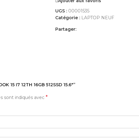
Ajouter aux favoris
UGS :
00001535
Catégorie :
LAPTOP NEUF
Partager:
AVIS (0)
PAYEMENT ET LIVRAISON
OOK 15 I7 12TH 16GB 512SSD 15.6″”
*
es sont indiqués avec