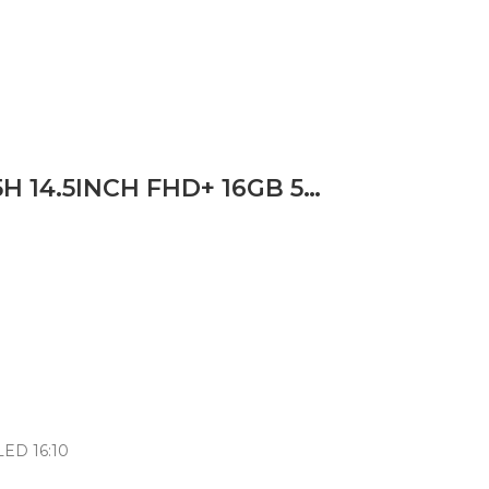
LAPTOP DELL XPS 14 9440 ULTRA 7 155H 14.5INCH FHD+ 16GB 512GB SSD 6 CELL WLAN BACKLIT KB W11P 1YPS
 LED 16:10