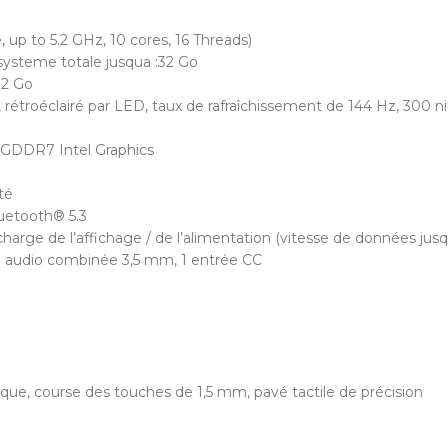
up to 5.2 GHz, 10 cores, 16 Threads)
ysteme totale jusqua :32 Go
12 Go
, rétroéclairé par LED, taux de rafraîchissement de 144 Hz, 300
GDDR7 Intel Graphics
té
luetooth® 5.3
 charge de l’affichage / de l’alimentation (vitesse de données jus
ise audio combinée 3,5 mm, 1 entrée CC
ique, course des touches de 1,5 mm, pavé tactile de précision