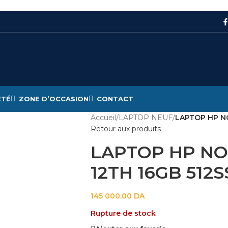
ÉTÉ
ZONE D’OCCASION
CONTACT
Accueil
/
LAPTOP NEUF
/
LAPTOP HP NO
Retour aux produits
LAPTOP HP NO
12TH 16GB 512SS
145 000,00
DA
Rupture de stock