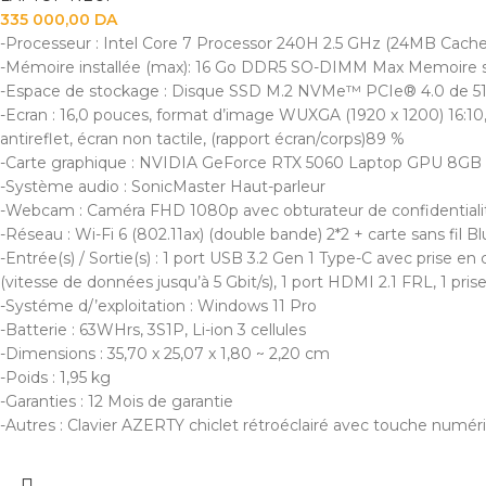
335 000,00
DA
-Processeur : Intel Core 7 Processor 240H 2.5 GHz (24MB Cache, 
-Mémoire installée (max): 16 Go DDR5 SO-DIMM Max Memoire s
-Espace de stockage : Disque SSD M.2 NVMe™ PCIe® 4.0 de 5
-Ecran : 16,0 pouces, format d’image WUXGA (1920 x 1200) 16:10
antireflet, écran non tactile, (rapport écran/corps)89 %
-Carte graphique : NVIDIA GeForce RTX 5060 Laptop GPU 8GB 
-Système audio : SonicMaster Haut-parleur
-Webcam : Caméra FHD 1080p avec obturateur de confidentiali
-Réseau : Wi-Fi 6 (802.11ax) (double bande) 2*2 + carte sans fil B
-Entrée(s) / Sortie(s) : 1 port USB 3.2 Gen 1 Type-C avec prise en
(vitesse de données jusqu’à 5 Gbit/s), 1 port HDMI 2.1 FRL, 1 pr
-Systéme d/’exploitation : Windows 11 Pro
-Batterie : 63WHrs, 3S1P, Li-ion 3 cellules
-Dimensions : 35,70 x 25,07 x 1,80 ~ 2,20 cm
-Poids : 1,95 kg
-Garanties : 12 Mois de garantie
-Autres : Clavier AZERTY chiclet rétroéclairé avec touche numér