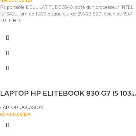
105 000,00
DA
Pc portable DELL LATITUDE 3540, doté dun processeur INTEL
I5 1345U, ram de 16GB disque dur de 256GB SSD, écran de 15.6"
FULL HD.
LAPTOP HP ELITEBOOK 830 G7 I5 10310U 16GB 256 SSD 13.3 FHD TACTILE
LAPTOP OCCASION
69 000,00
DA