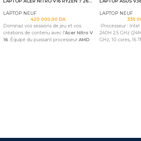
LAPTOP ACER NITRO V16 RYZEN 7 260 16GB 1TB NVME RTX 5070 8GB 16 180HZ
LAPTOP NEUF
LAPTOP NEUF
420 000,00
DA
335 0
Dominaz vos sessions de jeu et vos
-Processeur : Intel
créations de contenu avec l'
Acer Nitro V
240H 2.5 GHz (24M
16
.
Équipé du puissant processeur
AMD
GHz, 10 cores, 16 T
Ryzen™ 7 8845HS
,
de
16 Go de RAM
-Mémoire installée
DDR5
,
d'un
SSD NVMe de 1 To
et de la
SO-DIMM Max Mem
carte graphique
NVIDIA® GeForce
jusqua :32 Go
RTX™ 4070 8 Go
,
cet ordinateur
-Espace de stocka
portable gaming d'exception dispose
NVMe™ PCIe® 4.0 
d'un écran fluide de
16 pouces à 180 Hz
-Ecran : 16,0 pouc
pour des performances sans concession.
WUXGA (1920 x 1200
par LED, taux de r
Hz, 300 nits, gam
de 45 %, écran anti
tactile, (rapport é
-Carte graphique 
5060 Laptop GPU
Graphics