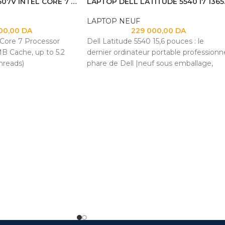
LAPTOP ASUS V3607V INTEL CORE 7 240H 16GB 1TB SSD RTX 5060 8GB 16 FHD
LAPTOP DE
LAPTOP NEUF
00,00
DA
229 000,00
DA
 Core 7 Processor
Dell Latitude 5540 15,6 pouces : le
B Cache, up to 5.2
dernier ordinateur portable professionn
hreads)
phare de Dell |neuf sous emballage,
 (max): 16 Go DDR5
avec garantie Processeur
oire systeme totale
ge : Disque SSD M.2
de 512 Go
es, format d’image
) 16:10, rétroéclairé
afraîchissement de 144
me de couleurs NTSC
reflet, écran non
cran/corps)89 %
: NVIDIA GeForce RTX
 8GB GDDR7 Intel