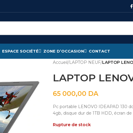
ESPACE SOCIÉTÉ
ZONE D’OCCASION
CONTACT
Accueil
/
LAPTOP NEUF
/
LAPTOP LENO
LAPTOP LENOV
65 000,00
DA
Pc portable LENOVO IDEAPAD 130 doté
4gb, disque dur de 1TB HDD, écran de 
Rupture de stock