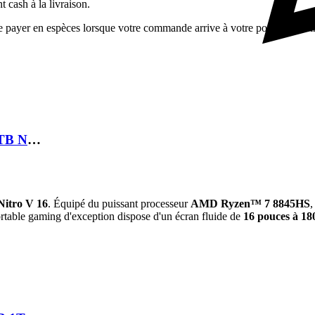
 cash à la livraison.
ayer en espèces lorsque votre commande arrive à votre porte, c'est simp
LAPTOP ACER NITRO V16 RYZEN 7 260 16GB 1TB NVME RTX 5070 8GB 16 180HZ
Nitro V 16
.
Équipé du puissant processeur
AMD Ryzen™ 7 8845HS
,
rtable gaming d'exception dispose d'un écran fluide de
16 pouces à 18