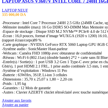
LAPTOP NEUF
335 000,00
DA
-Processeur : Intel Core 7 Processor 240H 2.5 GHz (24MB Cache, up
-Mémoire installée (max): 16 Go DDR5 SO-DIMM Max Memoire syst
-Espace de stockage : Disque SSD M.2 NVMe™ PCIe® 4.0 de 512
-Ecran : 16,0 pouces, format d’image WUXGA (1920 x 1200) 16:10, rét
(rapport écran/corps)89 %
-Carte graphique : NVIDIA GeForce RTX 5060 Laptop GPU 8GB G
-Système audio : SonicMaster Haut-parleur
-Webcam : Caméra FHD 1080p avec obturateur de confidentialité
-Réseau : Wi-Fi 6 (802.11ax) (double bande) 2*2 + carte sans fil Blu
-Entrée(s) / Sortie(s) : 1 port USB 3.2 Gen 1 Type-C avec prise en ch
Gbit/s), 1 port HDMI 2.1 FRL, 1 prise audio combinée 3,5 mm, 1 en
-Systéme d/’exploitation : Windows 11 Pro
-Batterie : 63WHrs, 3S1P, Li-ion 3 cellules
-Dimensions : 35,70 x 25,07 x 1,80 ~ 2,20 cm
-Poids : 1,95 kg
-Garanties : 12 Mois de garantie
-Autres : Clavier AZERTY chiclet rétroéclairé avec touche numérique,
Ajouter aux favoris
Ajouter au panier