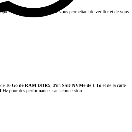
le et pratique et sans surprise vous permettant de vérifier et de vous
de
16 Go de RAM DDR5
,
d'un
SSD NVMe de 1 To
et de la carte
0 Hz
pour des performances sans concession.