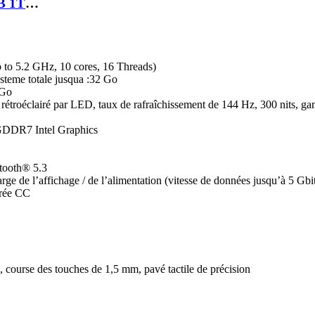
LAPTOP ASUS V3607V INTEL CORE 7 240H 16GB 1TB SSD RTX 5060 8GB 16 FHD
 to 5.2 GHz, 10 cores, 16 Threads)
eme totale jusqua :32 Go
 Go
roéclairé par LED, taux de rafraîchissement de 144 Hz, 300 nits, gam
DDR7 Intel Graphics
etooth® 5.3
arge de l’affichage / de l’alimentation (vitesse de données jusqu’à 5 G
trée CC
 course des touches de 1,5 mm, pavé tactile de précision