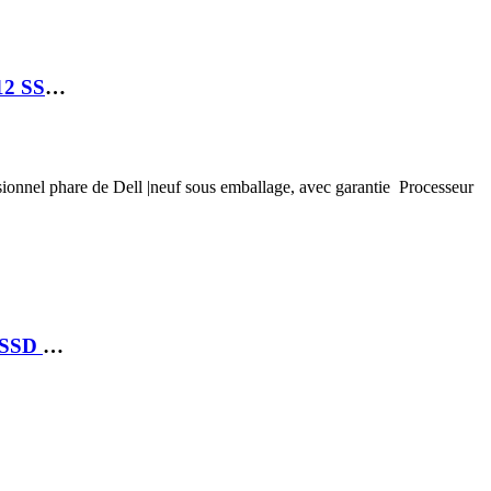
LAPTOP DELL LATITUDE 5540 I7 1365U 16GB 512 SSD 15.6 M
ssionnel phare de Dell |neuf sous emballage, avec garantie Processeur
LAPTOP DELL PRO 14 ULTRA 7 265V 32 GB 512 SSD 14 FHD