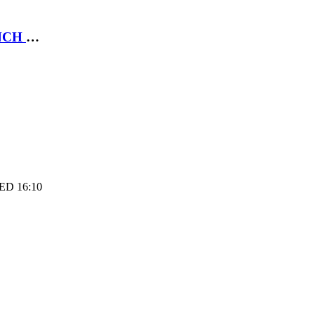
LAPTOP DELL XPS 14 9440 ULTRA 7 155H 14.5INCH FHD+ 16GB 512GB SSD 6 CELL WLAN BACKLIT KB W11P 1YPS
LED 16:10