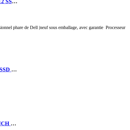
LAPTOP DELL LATITUDE 5540 I7 1365U 16GB 512 SSD 15.6 M
ssionnel phare de Dell |neuf sous emballage, avec garantie Processeur
LAPTOP DELL PRO 14 ULTRA 7 265V 32 GB 512 SSD 14 FHD
LAPTOP DELL XPS 14 9440 ULTRA 7 155H 14.5INCH FHD+ 16GB 512GB SSD 6 CELL WLAN BACKLIT KB W11P 1YPS