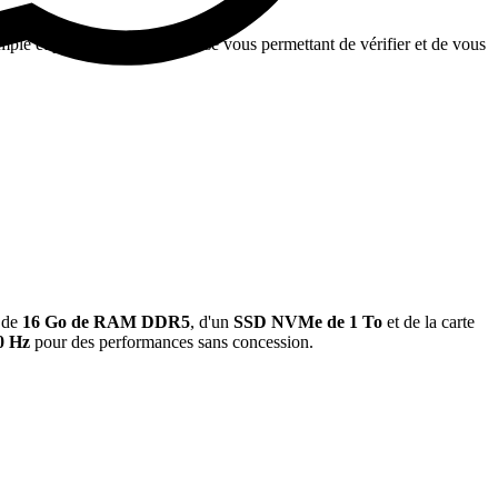
le et pratique et sans surprise vous permettant de vérifier et de vous
de
16 Go de RAM DDR5
,
d'un
SSD NVMe de 1 To
et de la carte
0 Hz
pour des performances sans concession.