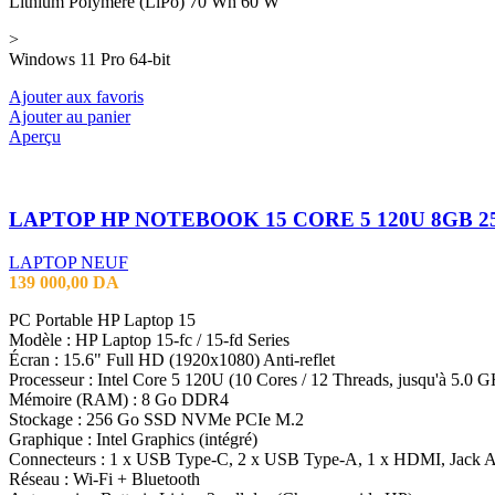
Lithium Polymère (LiPo) 70 Wh 60 W
>
Windows 11 Pro 64-bit
Ajouter aux favoris
Ajouter au panier
Aperçu
LAPTOP NEUF
139 000,00
DA
PC Portable HP Laptop 15
Modèle : HP Laptop 15-fc / 15-fd Series
Écran : 15.6" Full HD (1920x1080) Anti-reflet
Processeur : Intel Core 5 120U (10 Cores / 12 Threads, jusqu'à 5.0 
Mémoire (RAM) : 8 Go DDR4
Stockage : 256 Go SSD NVMe PCIe M.2
Graphique : Intel Graphics (intégré)
Connecteurs : 1 x USB Type-C, 2 x USB Type-A, 1 x HDMI, Jack 
Réseau : Wi-Fi + Bluetooth