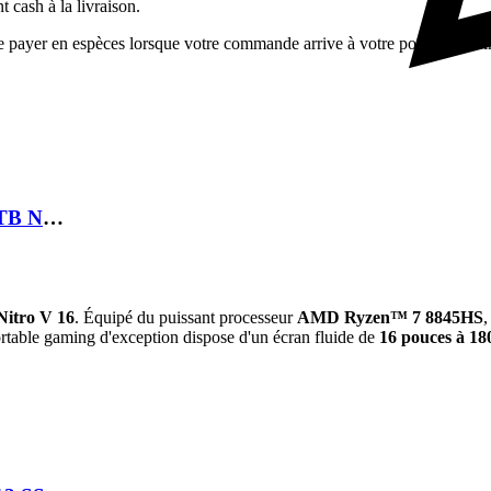
 cash à la livraison.
ayer en espèces lorsque votre commande arrive à votre porte, c'est simp
LAPTOP ACER NITRO V16 RYZEN 7 260 16GB 1TB NVME RTX 5070 8GB 16 180HZ
Nitro V 16
.
Équipé du puissant processeur
AMD Ryzen™ 7 8845HS
,
rtable gaming d'exception dispose d'un écran fluide de
16 pouces à 18