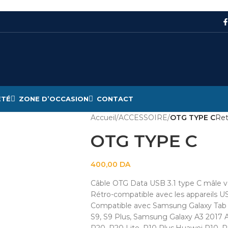
ÉTÉ
ZONE D’OCCASION
CONTACT
Accueil
/
ACCESSOIRE
/
OTG TYPE C
Ret
OTG TYPE C
400,00
DA
Câble OTG Data USB 3.1 type C mâle ve
Rétro-compatible avec les appareils US
Compatible avec Samsung Galaxy Tab S3
S9, S9 Plus, Samsung Galaxy A3 2017 