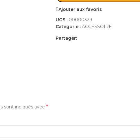
Ajouter aux favoris
UGS :
00000329
Catégorie :
ACCESSOIRE
Partager:
AVIS (0)
PAYEMENT ET LIVRAISON
*
es sont indiqués avec