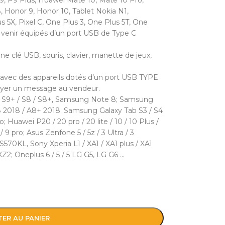
9, P9 Plus, Huawei Mate 10, Mate 10 Pro,
 Honor 9, Honor 10, Tablet Nokia N1,
 5X, Pixel C, One Plus 3, One Plus 5T, One
à venir équipés d’un port USB de Type C
 clé USB, souris, clavier, manette de jeux,
vec des appareils dotés d’un port USB TYPE
voyer un message au vendeur.
 S9+ / S8 / S8+, Samsung Note 8; Samsung
A8 2018 / A8+ 2018; Samsung Galaxy Tab S3 / S4
 Huawei P20 / 20 pro / 20 lite / 10 / 10 Plus /
 / 9 pro; Asus Zenfone 5 / 5z / 3 Ultra / 3
570KL, Sony Xperia L1 / XA1 / XA1 plus / XA1
/ XZ2; Oneplus 6 / 5 / 5 LG G5, LG G6 …
ER AU PANIER