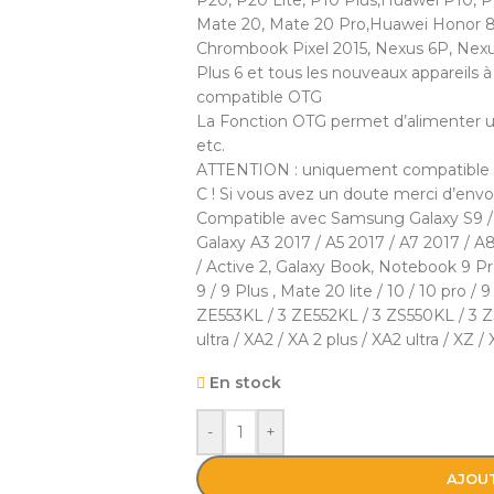
P20, P20 Lite, P10 Plus,Huawei P10, P
Mate 20, Mate 20 Pro,Huawei Honor 8,
Chrombook Pixel 2015, Nexus 6P, Nexus
Plus 6 et tous les nouveaux appareils 
compatible OTG
La Fonction OTG permet d’alimenter une
etc.
ATTENTION : uniquement compatible a
C ! Si vous avez un doute merci d’en
Compatible avec Samsung Galaxy S9 /
Galaxy A3 2017 / A5 2017 / A7 2017 / 
/ Active 2, Galaxy Book, Notebook 9 Pro;
9 / 9 Plus , Mate 20 lite / 10 / 10 pro / 9
ZE553KL / 3 ZE552KL / 3 ZS550KL / 3 ZS
ultra / XA2 / XA 2 plus / XA2 ultra / XZ 
En stock
-
+
AJOUT