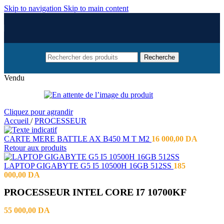
Skip to navigation
Skip to main content
Recherche
Vendu
Cliquez pour agrandir
Accueil
/
PROCESSEUR
CARTE MERE BATTLE AX B450 M T M2
16 000,00
DA
Retour aux produits
LAPTOP GIGABYTE G5 I5 10500H 16GB 512SS
185
000,00
DA
PROCESSEUR INTEL CORE I7 10700KF
55 000,00
DA