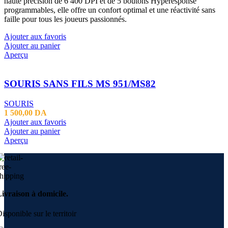
haute précision de 6 400 DPI et de 5 boutons Hyperesponse
programmables, elle offre un confort optimal et une réactivité sans
faille pour tous les joueurs passionnés.
Ajouter aux favoris
Ajouter au panier
Aperçu
SOURIS SANS FILS MS 951/MS82
SOURIS
1 500,00
DA
Ajouter aux favoris
Ajouter au panier
Aperçu
ivraison à domicile.
isponible sur le territoir