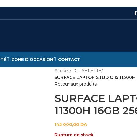
ÉTÉ
ZONE D’OCCASION
CONTACT
Accueil
/
PC TABLETTE
/
SURFACE LAPTOP STUDIO I5 11300H 
Retour aux produits
SURFACE LAPT
11300H 16GB 25
145 000,00
DA
Rupture de stock