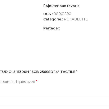
Ajouter aux favoris
UGS :
00001500
Catégorie :
PC TABLETTE
Partager:
AVIS (0)
PAYEMENT ET LIVRAISON
 STUDIO I5 11300H 16GB 256SSD 14″ TACTILE”
*
es sont indiqués avec