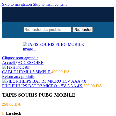
Skip to navigation
Skip to main content
Recherche
Cliquez pour agrandir
Accueil
/
ACCESSOIRE
CABLE HDMI 1.5 SIMPLE
400,00
DA
Retour aux produits
PILE PHILIPS BAT R3 MICRO 1.5V AAA 4X
200,00
DA
TAPIS SOURIS PUBG MOBILE
250,00
DA
En stock