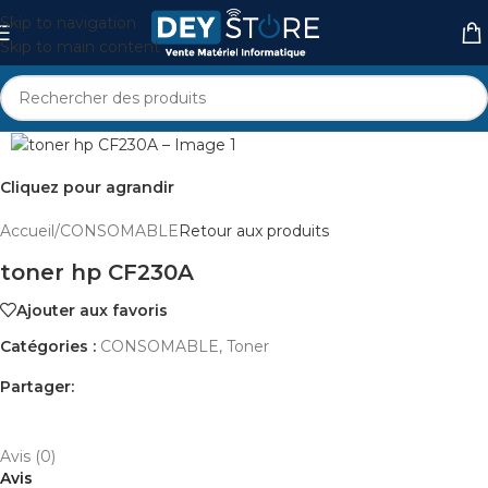
Skip to navigation
Skip to main content
Cliquez pour agrandir
Accueil
/
CONSOMABLE
Retour aux produits
toner hp CF230A
Ajouter aux favoris
Catégories :
CONSOMABLE
,
Toner
Partager:
AVIS (0)
PAYEMENT ET LIVRAISON
Avis (0)
Avis