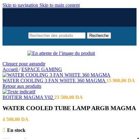
Skip to navigation
Skip to main content
Recherche
Cliquez pour agrandir
Accueil
/
ESPACE GAMING
WATER COOLING 3 FAN WHITE 360 MAGMA
15 900,00
DA
Retour aux produits
BOITIER MAGMA V02
23 500,00
DA
WATER COOLED TUBE LAMP ARGB MAGMA
4 500,00
DA
En stock