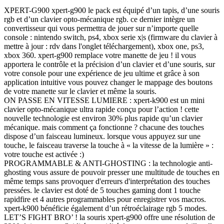
XPERT-G900 xpert-g900 le pack est équipé d’un tapis, d’une souris
rgb et d’un clavier opto-mécanique rgb. ce dernier intègre un
convertisseur qui vous permettra de jouer sur n’importe quelle
console : nintendo switch, ps4, xbox serie x|s (firmware du clavier à
mettre à jour : rdv dans l'onglet téléchargement), xbox one, ps3,
xbox 360. xpert-g900 remplace votre manette de jeu ! il vous
apportera le contrôle et la précision d’un clavier et d’une souris, sur
votre console pour une expérience de jeu ultime et grâce à son
application intuitive vous pouvez changer le mappage des boutons
de votre manette sur le clavier et même la souris.
ON PASSE EN VITESSE LUMIERE : xpert-k900 est un mini
clavier opto-mécanique ultra rapide conçu pour l’action ! cette
nouvelle technologie est environ 30% plus rapide qu’un clavier
mécanique. mais comment ça fonctionne ? chacune des touches
dispose d’un faisceau lumineux. lorsque vous appuyez sur une
touche, le faisceau traverse la touche à « la vitesse de la lumière » :
votre touche est activée :)
PROGRAMMABLE & ANTI-GHOSTING : la technologie anti-
ghosting vous assure de pouvoir presser une multitude de touches en
même temps sans provoquer d'erreurs d'interprétation des touches
pressées. le clavier est doté de 5 touches gaming dont 1 touche
rapidfire et 4 autres programmables pour enregistrer vos macros.
xpert-k900 bénéficie également d’un rétroéclairage rgb 5 modes.
LET’S FIGHT BRO’ ! la souris xpert-g900 offre une résolution de