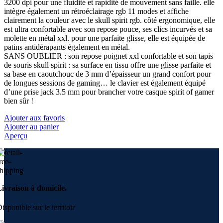
3200 dpi pour une fluidité et rapidité de mouvement sans faille. elle
intègre également un rétroéclairage rgb 11 modes et affiche
clairement la couleur avec le skull spirit rgb. côté ergonomique, elle
est ultra confortable avec son repose pouce, ses clics incurvés et sa
molette en métal xxl. pour une parfaite glisse, elle est équipée de
patins antidérapants également en métal.
SANS OUBLIER : son repose poignet xxl confortable et son tapis
de souris skull spirit : sa surface en tissu offre une glisse parfaite et
sa base en caoutchouc de 3 mm d’épaisseur un grand confort pour
de longues sessions de gaming… le clavier est également équipé
d’une prise jack 3.5 mm pour brancher votre casque spirit of gamer
bien sûr !
Ajouter aux favoris
Ajouter au panier
Aperçu
ivraison à domicile.
isponible sur le territoir