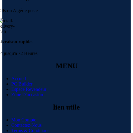
IB ou Algérie poste
ivraison rapide.
4 jusqu'a 72 Heures
MENU
Accueil
PC Builder
Espace Revendeur
Zone D'occasion
lien utile
Mon Compte
Contactez-Nous
Terms & Conditions