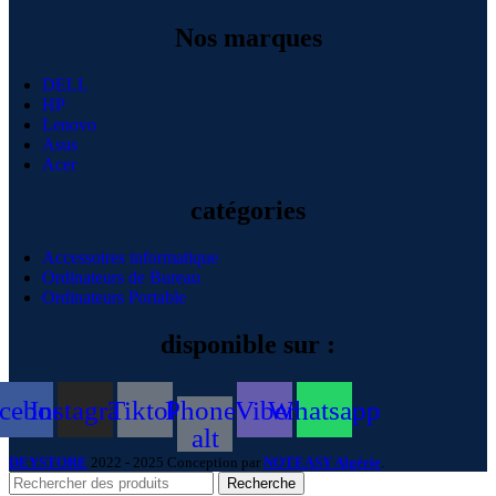
Nos marques
DELL
HP
Lenovo
Asus
Acer
catégories
Accessoires informatique
Ordinateurs de Bureau
Ordinateurs Portable
disponible sur :
cebook
Instagram
Tiktok
Phone-
Viber
Whatsapp
alt
DEYSTORE
2022 - 2025 Conception par
NOTEASY Algérie
.
Recherche