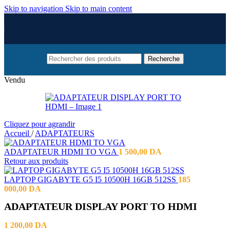
Skip to navigation
Skip to main content
Recherche
Vendu
Cliquez pour agrandir
Accueil
/
ADAPTATEURS
ADAPTATEUR HDMI TO VGA
1 500,00
DA
Retour aux produits
LAPTOP GIGABYTE G5 I5 10500H 16GB 512SS
185
000,00
DA
ADAPTATEUR DISPLAY PORT TO HDMI
1 200,00
DA