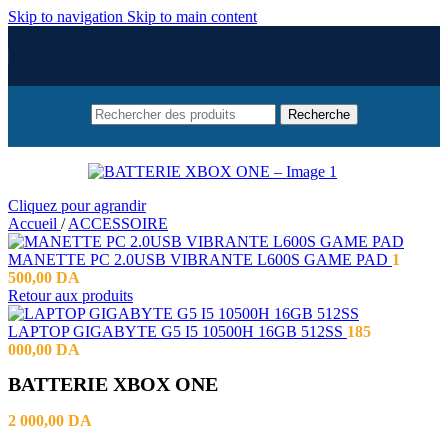
Skip to navigation
Skip to main content
Recherche
Cliquez pour agrandir
Accueil
/
ACCESSOIRE
MANETTE PC 2.0USB VIBRANTE L600S GAME PAD
1
500,00
DA
Retour aux produits
LAPTOP GIGABYTE G5 I5 10500H 16GB 512SS
185
000,00
DA
BATTERIE XBOX ONE
2 000,00
DA