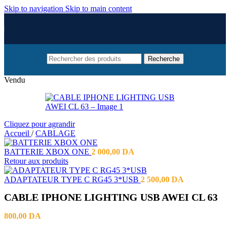
Skip to navigation
Skip to main content
Recherche
Vendu
Cliquez pour agrandir
Accueil
/
CABLAGE
BATTERIE XBOX ONE
2 000,00
DA
Retour aux produits
ADAPTATEUR TYPE C RG45 3*USB
2 500,00
DA
CABLE IPHONE LIGHTING USB AWEI CL 63
800,00
DA