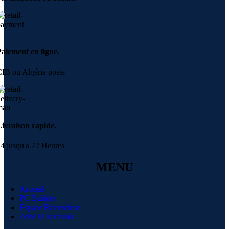
aiement en ligne.
IB ou Algérie poste
ivraison rapide.
4 jusqu'a 72 Heures
MENU
Accueil
PC Builder
Espace Revendeur
Zone D'occasion