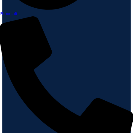
Phone-alt