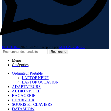
DEYSTORE
2022 - 2025 Conception par
NOTEASY Algérie
.
Recherche
Menu
Catégories
Ordinateur Portable
LAPTOP NEUF
LAPTOP OCCASION
ADAPTATEURS
AUDIO VISUEL
BAGAGERIE
CHARGEUR
SOURIS ET CLAVIERS
DATASHOW