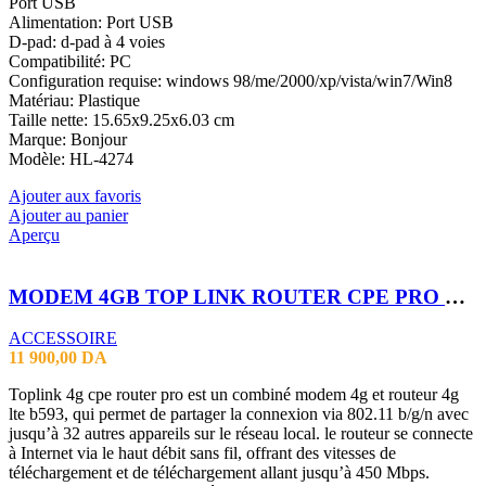
Port USB
Alimentation: Port USB
D-pad: d-pad à 4 voies
Compatibilité: PC
Configuration requise: windows 98/me/2000/xp/vista/win7/Win8
Matériau: Plastique
Taille nette: 15.65x9.25x6.03 cm
Marque: Bonjour
Modèle: HL-4274
Ajouter aux favoris
Ajouter au panier
Aperçu
MODEM 4GB TOP LINK ROUTER CPE PRO WIFI 6 UP TO 32 USER
ACCESSOIRE
11 900,00
DA
Toplink 4g cpe router pro est un combiné modem 4g et routeur 4g
lte b593, qui permet de partager la connexion via 802.11 b/g/n avec
jusqu’à 32 autres appareils sur le réseau local. le routeur se connecte
à Internet via le haut débit sans fil, offrant des vitesses de
téléchargement et de téléchargement allant jusqu’à 450 Mbps.