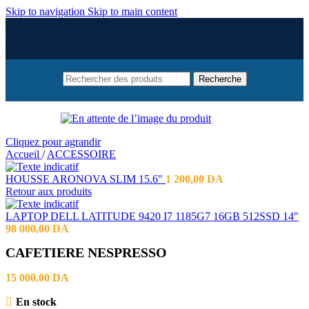
Skip to navigation
Skip to main content
Recherche
Cliquez pour agrandir
Accueil
/
ACCESSOIRE
HOUSSE ARONOVA SLIM 15.6"
1 200,00
DA
Retour aux produits
LAPTOP DELL LATITUDE 9420 I7 1185G7 16GB 512SSD 14"
98 000,00
DA
CAFETIERE NESPRESSO
15 000,00
DA
En stock