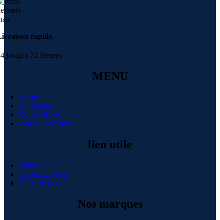
ivraison rapide.
4 jusqu'a 72 Heures
MENU
Accueil
PC Builder
Espace Revendeur
Zone D'occasion
lien utile
Mon Compte
Contactez-Nous
Terms & Conditions
Nos marques