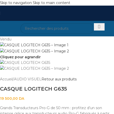
Skip to navigation
Skip to main content
Vendu
Cliquez pour agrandir
Accueil
/
AUDIO VISUEL
Retour aux produits
CASQUE LOGITECH G635
19 500,00
DA
Grands Transducteurs Pro-G de 50 mm : profitez d’un son
intense grâce aux transducteurs audio Pro-G fabriqués à partir