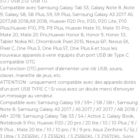
3.0 / USB 2.0/ USB 1.0.
Compatible avec Samsung Galaxy Tab S3, Galaxy Note 8 ,Note
9, Galaxy S8, S8 Plus, S9, S9 Plus, Samsung Galaxy A3 2017 A5
2017,A8 2018,A9 2018, Huawei P20 Pro, P20, P20 Lite, P10
Plus,Huawei P10, P9, P9 Plus, Huawei Mate 10, Mate 10 Pro,
Mate 20, Mate 20 Pro,Huawei Honor 8, Honor 9, Honor 10,
Tablet Nokia N1, Chrombook Pixel 2015, Nexus 6P, Nexus 5X,
Pixel C, One Plus 3, One Plus 5T, One Plus 6 et tous les
nouveaux appareils à venir équipés d'un port USB de Type C
compatible OTG
La Fonction OTG permet d'alimenter une clé USB, souris,
clavier, manette de jeux, etc.
ATTENTION : uniquement compatible avec des appareils dotés
d’un port USB TYPE C ! Si vous avez un doute merci d'envoyer
un message au vendeur.
Compatible avec Samsung Galaxy S9 / S9+ / S8 / S8+, Samsung
Note 8; Samsung Galaxy A3 2017 / A5 2017 / A7 2017 / A8 2018 /
A8+ 2018; Samsung Galaxy Tab S3 / S4 / Active 2, Galaxy Book,
Notebook 9 Pro; Huawei P20 / 20 pro / 20 lite / 10 / 10 Plus / 9 /
9 Plus , Mate 20 lite / 10 / 10 pro / 9 / 9 pro; Asus Zenfone 5 / 5z /
3 Ultra / 3 ZE553KL / 3 ZE552KL / 3 ZS550KL / 3 ZS570KL, Sony