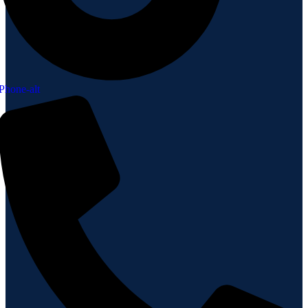
Phone-alt