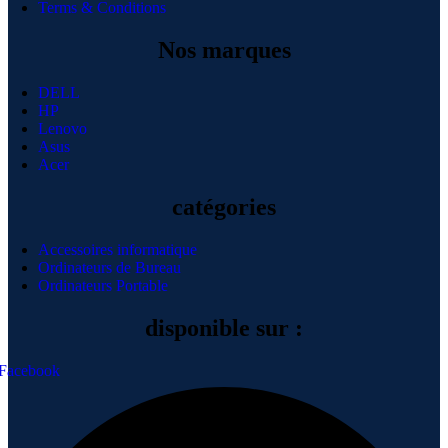
Terms & Conditions
Nos marques
DELL
HP
Lenovo
Asus
Acer
catégories
Accessoires informatique
Ordinateurs de Bureau
Ordinateurs Portable
disponible sur :
Facebook