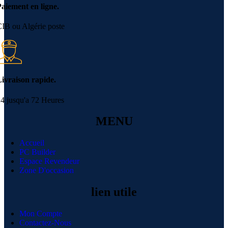
aiement en ligne.
IB ou Algérie poste
ivraison rapide.
4 jusqu'a 72 Heures
MENU
Accueil
PC Builder
Espace Revendeur
Zone D'occasion
lien utile
Mon Compte
Contactez-Nous