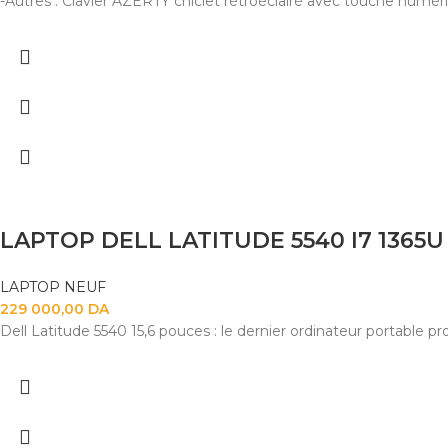
-Autres : Clavier AZERTY chiclet rétroéclairé avec touche numér
LAPTOP DELL LATITUDE 5540 I7 1365U 
LAPTOP NEUF
229 000,00
DA
Dell Latitude 5540 15,6 pouces : le dernier ordinateur portable 