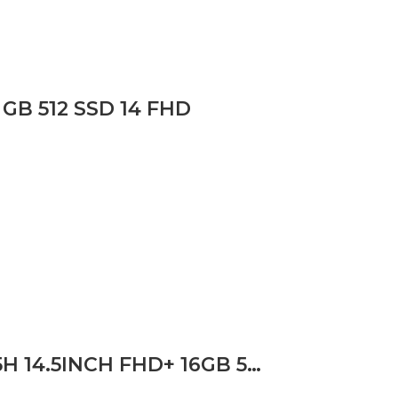
GB 512 SSD 14 FHD
LAPTOP DELL XPS 14 9440 ULTRA 7 155H 14.5INCH FHD+ 16GB 512GB SSD 6 CELL WLAN BACKLIT KB W11P 1YPS