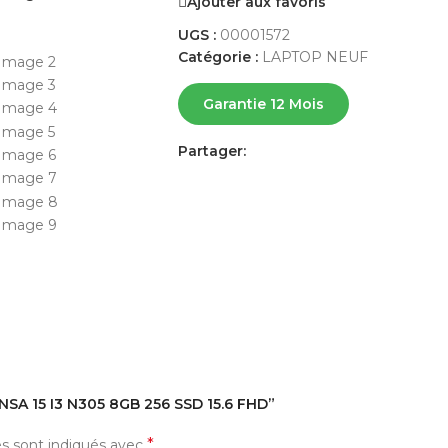
Ajouter aux favoris
UGS :
00001572
Catégorie :
LAPTOP NEUF
Garantie 12 Mois
Partager:
AVIS (0)
PAYEMENT ET LIVRAISON
ENSA 15 I3 N305 8GB 256 SSD 15.6 FHD”
*
es sont indiqués avec