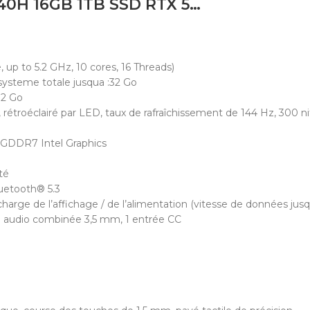
LAPTOP ASUS V3607V INTEL CORE 7 240H 16GB 1TB SSD RTX 5060 8GB 16 FHD
up to 5.2 GHz, 10 cores, 16 Threads)
ysteme totale jusqua :32 Go
12 Go
, rétroéclairé par LED, taux de rafraîchissement de 144 Hz, 300
GDDR7 Intel Graphics
té
luetooth® 5.3
 charge de l’affichage / de l’alimentation (vitesse de données jus
ise audio combinée 3,5 mm, 1 entrée CC