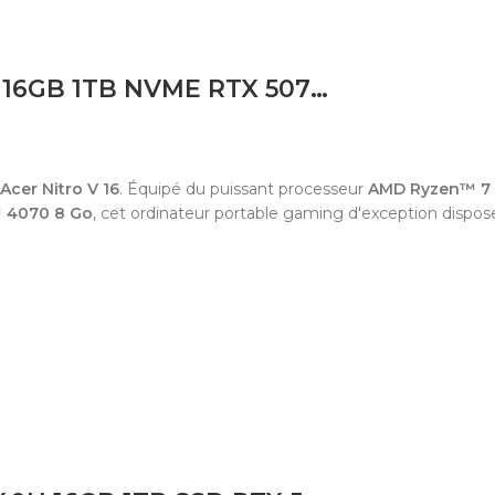
LAPTOP ACER NITRO V16 RYZEN 7 260 16GB 1TB NVME RTX 5070 8GB 16 180HZ
Acer Nitro V 16
.
Équipé du puissant processeur
AMD Ryzen™ 7
 4070 8 Go
,
cet ordinateur portable gaming d'exception dispose