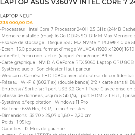
LAPTOP NEUF
335 000,00
DA
-Processeur : Intel Core 7 Processor 240H 2.5 GHz (24MB Cache, 
-Mémoire installée (max): 16 Go DDR5 SO-DIMM Max Memoire s
-Espace de stockage : Disque SSD M.2 NVMe™ PCIe® 4.0 de 5
-Ecran : 16,0 pouces, format d’image WUXGA (1920 x 1200) 16:10
antireflet, écran non tactile, (rapport écran/corps)89 %
-Carte graphique : NVIDIA GeForce RTX 5060 Laptop GPU 8GB 
-Système audio : SonicMaster Haut-parleur
-Webcam : Caméra FHD 1080p avec obturateur de confidentiali
-Réseau : Wi-Fi 6 (802.11ax) (double bande) 2*2 + carte sans fil B
-Entrée(s) / Sortie(s) : 1 port USB 3.2 Gen 1 Type-C avec prise en
(vitesse de données jusqu’à 5 Gbit/s), 1 port HDMI 2.1 FRL, 1 pr
-Systéme d/’exploitation : Windows 11 Pro
-Batterie : 63WHrs, 3S1P, Li-ion 3 cellules
-Dimensions : 35,70 x 25,07 x 1,80 ~ 2,20 cm
-Poids : 1,95 kg
-Garanties : 12 Mois de garantie