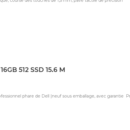
ique, course des touches de 1,5 mm, pavé tactile de précision
16GB 512 SSD 15.6 M
professionnel phare de Dell |neuf sous emballage, avec garantie 