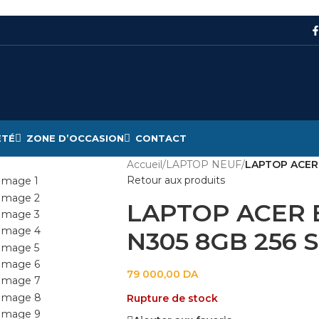
ÉTÉ
ZONE D’OCCASION
CONTACT
Accueil
/
LAPTOP NEUF
/
LAPTOP ACER 
Retour aux produits
LAPTOP ACER E
N305 8GB 256 S
79 000,00
DA
Rupture de stock