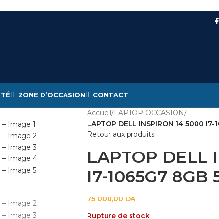
ÉTÉ
ZONE D’OCCASION
CONTACT
Accueil
/
LAPTOP OCCASION
/
LAPTOP DELL INSPIRON 14 5000 I7-1
Retour aux produits
LAPTOP DELL I
I7-1065G7 8GB 
75 000,00
DA
Rupture de stock