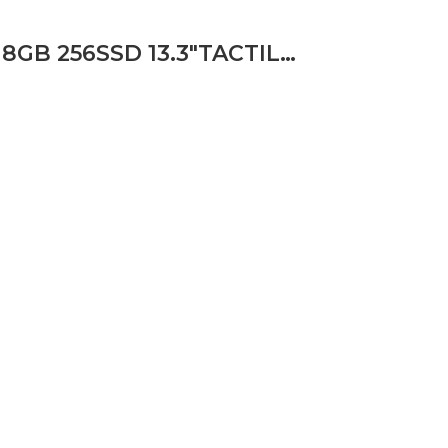
LAPTOP DELL LATITUDE 5340 I5 1345U 8GB 256SSD 13.3″TACTILE X360