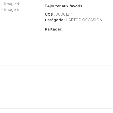
Ajouter aux favoris
UGS :
00001214
Catégorie :
LAPTOP OCCASION
Partager:
IONS COMPLÉMENTAIRES
AVIS (0)
PAYEMENT ET LIVRAISON