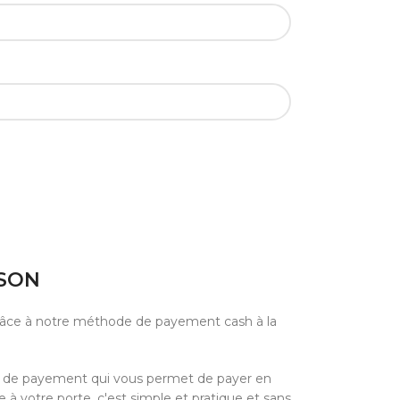
ISON
grâce à notre méthode de payement cash à la
e de payement qui vous permet de payer en
à votre porte, c'est simple et pratique et sans