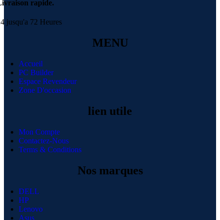
ivraison rapide.
4 jusqu'a 72 Heures
MENU
Accueil
PC Builder
Espace Revendeur
Zone D'occasion
lien utile
Mon Compte
Contactez-Nous
Terms & Conditions
Nos marques
DELL
HP
Lenovo
Asus