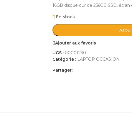
16GB disque dur de 256GB SSD, écran 
En stock
AJOUT
Ajouter aux favoris
UGS :
00001230
Catégorie :
LAPTOP OCCASION
Partager:
IONS COMPLÉMENTAIRES
AVIS (0)
PAYEMENT ET LIVRAISON