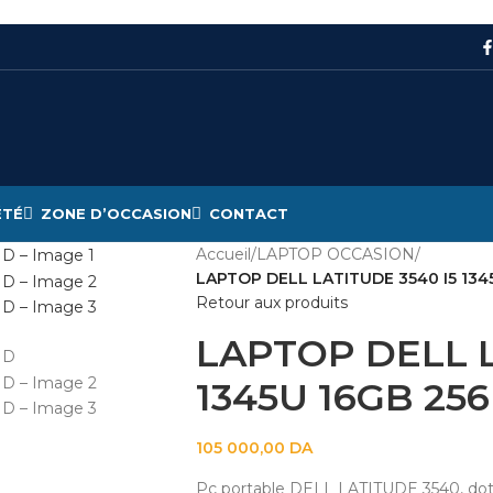
ÉTÉ
ZONE D’OCCASION
CONTACT
Accueil
/
LAPTOP OCCASION
/
LAPTOP DELL LATITUDE 3540 I5 1345
Retour aux produits
LAPTOP DELL L
1345U 16GB 256
105 000,00
DA
Pc portable DELL LATITUDE 3540, dot