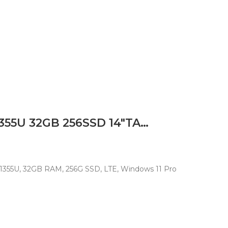
LAPTOP HP ELITEBOOK 1040 X360 I7 1355U 32GB 256SSD 14″TACTILE X360
-1355U, 32GB RAM, 256G SSD, LTE, Windows 11 Pro