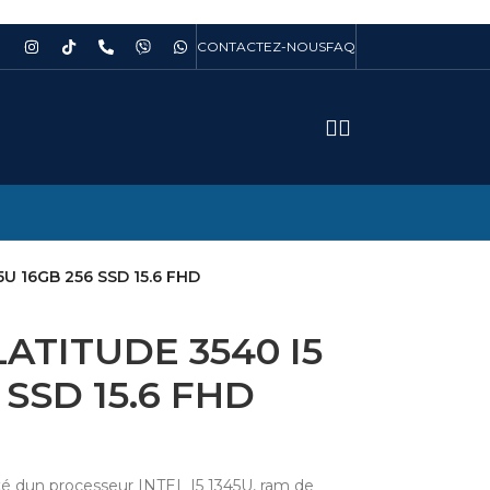
CONTACTEZ-NOUS
FAQ
U 16GB 256 SSD 15.6 FHD
ATITUDE 3540 I5
 SSD 15.6 FHD
é dun processeur INTEL I5 1345U, ram de