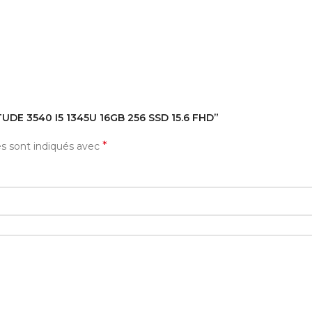
ITUDE 3540 I5 1345U 16GB 256 SSD 15.6 FHD”
*
es sont indiqués avec