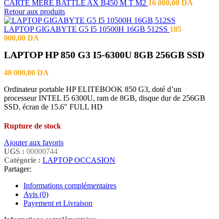
CARTE MERE BATTLE AX B450 M T M2
16 000,00
DA
Retour aux produits
LAPTOP GIGABYTE G5 I5 10500H 16GB 512SS
185
000,00
DA
LAPTOP HP 850 G3 I5-6300U 8GB 256GB SSD
48 000,00
DA
Ordinateur portable HP ELITEBOOK 850 G3, doté d’un
processeur INTEL I5 6300U, ram de 8GB, disque dur de 256GB
SSD, écran de 15.6″ FULL HD
Rupture de stock
Ajouter aux favoris
UGS :
00000744
Catégorie :
LAPTOP OCCASION
Partager:
Informations complémentaires
Avis (0)
Payement et Livraison