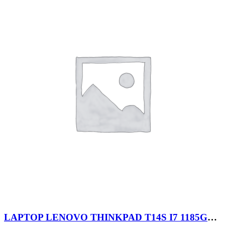
LAPTOP LENOVO THINKPAD T14S I7 1185G7 16GB 512SSD 14″