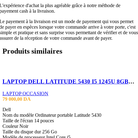
L'expérience d'achat la plus agréable grâce à notre méthode de
payement cash à la livraison.
Le payement à la livraison est un mode de payement qui vous permet
de payer en espèces lorsque votre commande arrive à votre porte, c'est
simple et pratique et sans surprise vous permettant de vérifier et de vous
assurer de la réception de votre commande avant de payer.
Produits similaires
LAPTOP DELL LATITUDE 5430 I5 1245U 8GB 256SSD 14″
LAPTOP OCCASION
79 000,00
DA
Dell
Nom du modèle Ordinateur portable Latitude 5430
Taille de l'écran 14 pouces
Couleur Noir
Taille du disque dur 256 Go
Modèle de processeur Intel Core i5