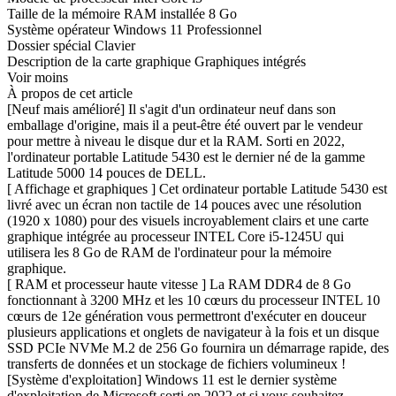
Taille de la mémoire RAM installée 8 Go
Système opérateur Windows 11 Professionnel
Dossier spécial Clavier
Description de la carte graphique Graphiques intégrés
Voir moins
À propos de cet article
[Neuf mais amélioré] Il s'agit d'un ordinateur neuf dans son
emballage d'origine, mais il a peut-être été ouvert par le vendeur
pour mettre à niveau le disque dur et la RAM. Sorti en 2022,
l'ordinateur portable Latitude 5430 est le dernier né de la gamme
Latitude 5000 14 pouces de DELL.
[ Affichage et graphiques ] Cet ordinateur portable Latitude 5430 est
livré avec un écran non tactile de 14 pouces avec une résolution
(1920 x 1080) pour des visuels incroyablement clairs et une carte
graphique intégrée au processeur INTEL Core i5-1245U qui
utilisera les 8 Go de RAM de l'ordinateur pour la mémoire
graphique.
[ RAM et processeur haute vitesse ] La RAM DDR4 de 8 Go
fonctionnant à 3200 MHz et les 10 cœurs du processeur INTEL 10
cœurs de 12e génération vous permettront d'exécuter en douceur
plusieurs applications et onglets de navigateur à la fois et un disque
SSD PCIe NVMe M.2 de 256 Go fournira un démarrage rapide, des
transferts de données et un stockage de fichiers volumineux !
[Système d'exploitation] Windows 11 est le dernier système
d'exploitation de Microsoft sorti en 2022 et si vous souhaitez