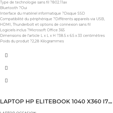
Type de technologie sans fil ?802.11ax
Bluetooth ?Oui
Interface du matériel informatique ?Disque SSD
Compatibilité du périphérique ?Différents appareils via USB,
HDMI, Thunderbolt et options de connexion sans fil
Logiciels inclus ?Microsoft Office 365
Dimensions de l'article L x L x H ?38.5 x 6.5 x 33 centimètres
Poids du produit ?2,28 Kilogrammes
LAPTOP HP ELITEBOOK 1040 X360 I7 1355U 32GB 256SSD 14″TACTILE X360