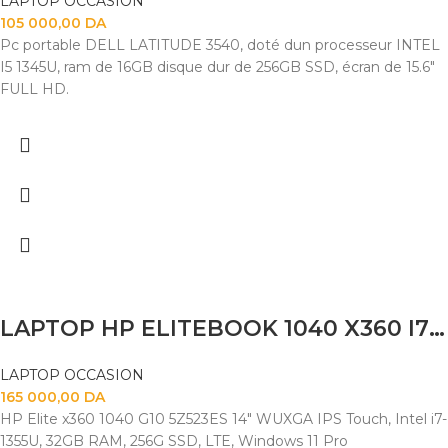
LAPTOP OCCASION
105 000,00
DA
Pc portable DELL LATITUDE 3540, doté dun processeur INTEL
I5 1345U, ram de 16GB disque dur de 256GB SSD, écran de 15.6"
FULL HD.
LAPTOP HP ELITEBOOK 1040 X360 I7 1355U 32GB 256SSD 14″TACTILE X360
LAPTOP OCCASION
165 000,00
DA
HP Elite x360 1040 G10 5Z523ES 14" WUXGA IPS Touch, Intel i7-
1355U, 32GB RAM, 256G SSD, LTE, Windows 11 Pro