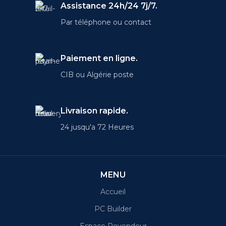
lumineux avec ComfortView
Assistance 24h/24 7j/7.
Plus, de haut-parleurs
améliorés et d'un système
Par téléphone ou contact
audio intelligent.
Configurable comme
ordinateur portable ou 2-en-1.
Paiement en ligne.
CIB ou Algérie poste
Livraison rapide.
24 jusqu'a 72 Heures
MENU
Accueil
PC Builder
Espace Revendeur