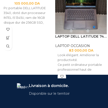
105 000,00
DA
Pc portable DELL LATITUDE
3540, doté dun processeur
INTEL I5 1345U, ram de 16GB
disque dur de 256GB SSD,
écran de 15.6" FULL HD.
LAPTOP DELL LATITUDE 7420 I7 1165G7 16GB
LAPTOP OCCASION
83 000,00
DA
Look élégant. Améliorer la
productivité.
Ce petit ordinateur portable
professionnel haut de
gamme de 14 pouces avec
l'IA intégrée de Dell
Optimizer et le nouvel
Livraison à domicile.
ExpressConnect vous rend
Disponible sur le territoir
plus productif que jamais.
Doté d'une caméra FHD, d'un
écran 4K ou FHD encore plus